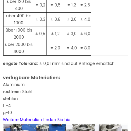
über 120 bis
± 0,2
± 0,5
± 1,2
± 2,5
400
über 400 bis
± 0,3
± 0,8
± 2,0
± 4,0
1000
über 1000 bis
± 0,5
± 1,2
± 3,0
± 6,0
2000
über 2000 bis
-
± 2,0
± 4,0
± 8.
0
4000
engste Toleranz:
± 0,01 mm sind auf Anfrage erhältlich.
verfügbare Materialien:
Aluminium
rostfreier Stahl
stehlen
fr-4
g-10 .......
Weitere Materialien finden Sie hier.