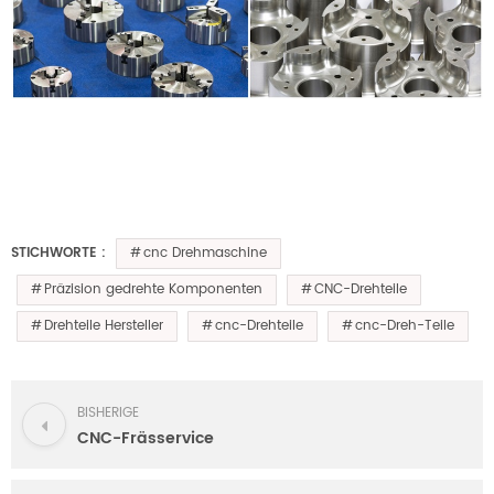
cnc Drehmaschine
STICHWORTE :
Präzision gedrehte Komponenten
CNC-Drehteile
Drehteile Hersteller
cnc-Drehteile
cnc-Dreh-Teile
BISHERIGE
CNC-Frässervice