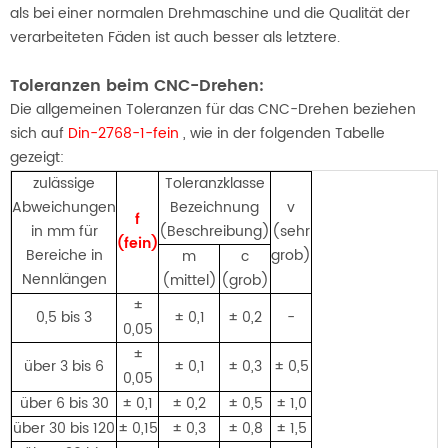
als bei einer normalen Drehmaschine und die Qualität der
verarbeiteten Fäden ist auch besser als letztere.
Toleranzen beim CNC-Drehen:
Die allgemeinen Toleranzen für das CNC-Drehen beziehen
sich auf
Din-2768-1-fein
, wie in der folgenden Tabelle
gezeigt:
zulässige
Toleranzklasse
Abweichungen
Bezeichnung
v
f
in mm für
(Beschreibung)
(sehr
(fein)
Bereiche in
grob)
m
c
Nennlängen
(mittel)
(grob)
±
0,5 bis 3
± 0,1
± 0,2
-
0,05
±
über 3 bis 6
± 0,1
± 0,3
± 0,5
0,05
über 6 bis 30
± 0,1
± 0,2
± 0,5
± 1,0
über 30 bis 120
± 0,15
± 0,3
± 0,8
± 1,5