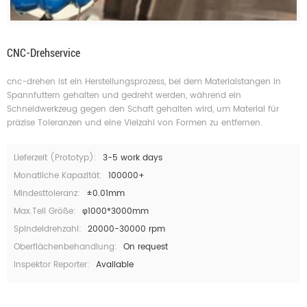
CNC-Drehservice
cnc-drehen ist ein Herstellungsprozess, bei dem Materialstangen in
Spannfuttern gehalten und gedreht werden, während ein
Schneidwerkzeug gegen den Schaft gehalten wird, um Material für
präzise Toleranzen und eine Vielzahl von Formen zu entfernen.
Lieferzeit (Prototyp):
3-5 work days
Monatliche Kapazität:
100000+
Mindesttoleranz:
±0.01mm
Max.teil Größe:
φ1000*3000mm
Spindeldrehzahl:
20000-30000 rpm
Oberflächenbehandlung:
On request
Inspektor Reporter:
Available