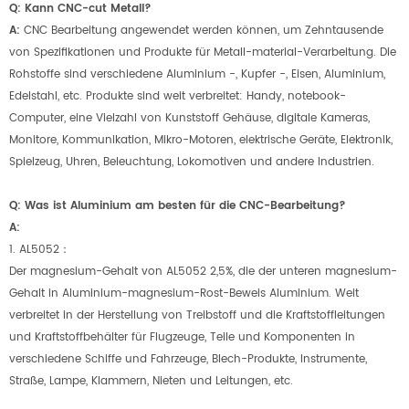
Q: Kann CNC-cut Metall?
A:
CNC Bearbeitung angewendet werden können, um Zehntausende
von Spezifikationen und Produkte für Metall-material-Verarbeitung. Die
Rohstoffe sind verschiedene Aluminium -, Kupfer -, Eisen, Aluminium,
Edelstahl, etc. Produkte sind weit verbreitet: Handy, notebook-
Computer, eine Vielzahl von Kunststoff Gehäuse, digitale Kameras,
Monitore, Kommunikation, Mikro-Motoren, elektrische Geräte, Elektronik,
Spielzeug, Uhren, Beleuchtung, Lokomotiven und andere Industrien.
Q: Was ist Aluminium am besten für die CNC-Bearbeitung?
A:
1. AL5052：
Der magnesium-Gehalt von AL5052 2,5%, die der unteren magnesium-
Gehalt in Aluminium-magnesium-Rost-Beweis Aluminium. Weit
verbreitet in der Herstellung von Treibstoff und die Kraftstoffleitungen
und Kraftstoffbehälter für Flugzeuge, Teile und Komponenten in
verschiedene Schiffe und Fahrzeuge, Blech-Produkte, Instrumente,
Straße, Lampe, Klammern, Nieten und Leitungen, etc.