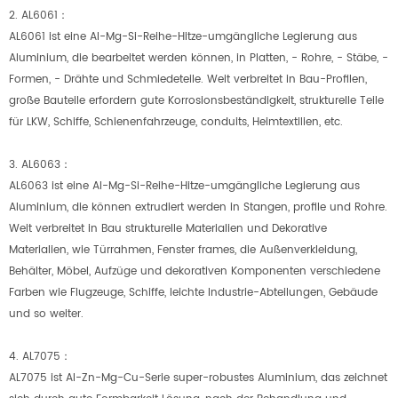
2. AL6061：
AL6061 ist eine Al-Mg-Si-Reihe-Hitze-umgängliche Legierung aus
Aluminium, die bearbeitet werden können, in Platten, - Rohre, - Stäbe, -
Formen, - Drähte und Schmiedeteile. Weit verbreitet in Bau-Profilen,
große Bauteile erfordern gute Korrosionsbeständigkeit, strukturelle Teile
für LKW, Schiffe, Schienenfahrzeuge, conduits, Heimtextilien, etc.
3. AL6063：
AL6063 ist eine Al-Mg-Si-Reihe-Hitze-umgängliche Legierung aus
Aluminium, die können extrudiert werden in Stangen, profile und Rohre.
Weit verbreitet in Bau strukturelle Materialien und Dekorative
Materialien, wie Türrahmen, Fenster frames, die Außenverkleidung,
Behälter, Möbel, Aufzüge und dekorativen Komponenten verschiedene
Farben wie Flugzeuge, Schiffe, leichte Industrie-Abteilungen, Gebäude
und so weiter.
4. AL7075：
AL7075 ist Al-Zn-Mg-Cu-Serie super-robustes Aluminium, das zeichnet