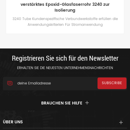
 3240 zur
Epoxid-Glasfaserisolationsrohre der G
g10 / g11 für elektromechanische T
fe erfüllen die
g10 / g11 Rohr Kundenspezifische Verbundwerkstof
endung
die Anwendungskriterien Elektrische mechanis
Registrieren Sie sich für den Newsletter
ERHALTEN SIE DIE NEUESTEN UNTERNEHMENSNACHRICHTEN
BRAUCHEN SIE HILFE
ÜBER UNS