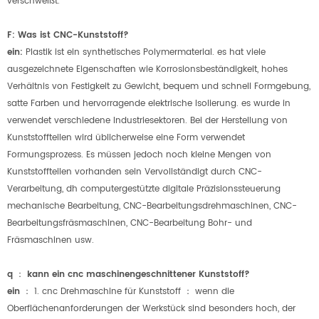
verschweißt.
F: Was ist CNC-Kunststoff?
ein:
Plastik ist ein synthetisches Polymermaterial. es hat viele
ausgezeichnete Eigenschaften wie Korrosionsbeständigkeit, hohes
Verhältnis von Festigkeit zu Gewicht, bequem und schnell Formgebung,
satte Farben und hervorragende elektrische Isolierung. es wurde in
verwendet verschiedene Industriesektoren. Bei der Herstellung von
Kunststoffteilen wird üblicherweise eine Form verwendet
Formungsprozess. Es müssen jedoch noch kleine Mengen von
Kunststoffteilen vorhanden sein Vervollständigt durch CNC-
Verarbeitung, dh computergestützte digitale Präzisionssteuerung
mechanische Bearbeitung, CNC-Bearbeitungsdrehmaschinen, CNC-
Bearbeitungsfräsmaschinen, CNC-Bearbeitung Bohr- und
Fräsmaschinen usw.
q
：
kann ein cnc maschinengeschnittener Kunststoff?
ein
：
1. cnc Drehmaschine für Kunststoff
：
wenn die
Oberflächenanforderungen der Werkstück sind besonders hoch, der