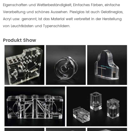
Eigenschaften und Wetterbeständigkeit, Einfaches Färben, einfache
Verarbeitung und schönes Aussehen. Plexiglas ist auch Gelatineglas,
Acryl usw. genannt, ist das Material weit verbreitet in der Herstellung
von Leuchtkästen und Typenschildern.
Produkt Show