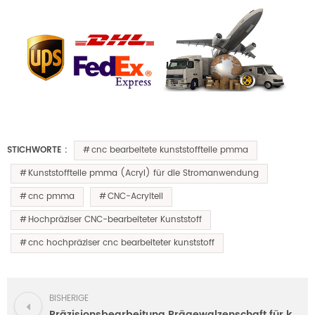
cnc bearbeitete kunststoffteile pmma
STICHWORTE :
Kunststoffteile pmma (Acryl) für die Stromanwendung
cnc pmma
CNC-Acrylteil
Hochpräziser CNC-bearbeiteter Kunststoff
cnc hochpräziser cnc bearbeiteter kunststoff
BISHERIGE
Präzisionsbearbeitung Prägewalzenschaft für kn95 Maskenmaschine