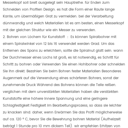
Messerkopf soll breit ausgelegt sein Hauptreihe. für Enden zum
Schneiden von Profilen Design. es hat die Form einer Raute lange
Kante, um übermäßigen Grat zu vermeiden. bei der Verarbeitung
dünnwandig und weich Materialien ist es am besten, einen Messerkopf
mit der gleichen Struktur wie ein Messer zu verwenden.
2. Bohren von Löchern für Kunststoff
：
Es können Spiralbohrer mit
einem Spiralwinkel von 12 bis 16 verwendet werden Grad. Um das
Entfernen des Spans zu erleichtern, sollte die Spiralnut glatt sein. wann
Der Durchmesser eines Lochs ist groß, es ist notwendig, es Schritt für
Schritt zu bohren oder Verwenden Sie einen Hohlbohrer oder schneiden
Sie ihn direkt. Bezahlen Sie beim Bohren fester Materialien Besonderes
Augenmerk auf die Verwendung eines schärferen Bohrers, sonst der
zunehmende Druck Während des Bohrens können die Teile reißen.
verglichen mit dem unverstärkten Materialien haben die verstärkten
Kunststoffe eine höhere innere Spannung und eine geringere
Schlagfestigkeit Festigkeit im Bearbeitungsprozess, so dass sie leichter
zu knacken sind. daher, wenn Erwärmen Sie das Profil möglicherweise
auf ca. 120 ° C, bevor Sie die Bewehrung bohren Material (Aufheizzeit
beträgt 1 Stunde pro 10 mm dickem Teil). wir empfehlen Erhitzen von