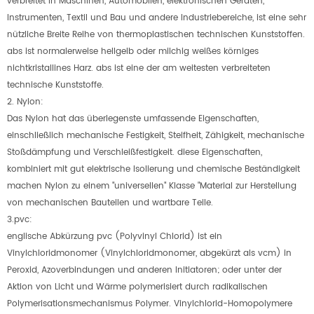
verbreitet in Maschinen, Automobilen, elektronischen Geräten,
Instrumenten, Textil und Bau und andere Industriebereiche, ist eine sehr
nützliche Breite Reihe von thermoplastischen technischen Kunststoffen.
abs ist normalerweise hellgelb oder milchig weißes körniges
nichtkristallines Harz. abs ist eine der am weitesten verbreiteten
technische Kunststoffe.
2. Nylon:
Das Nylon hat das überlegenste umfassende Eigenschaften,
einschließlich mechanische Festigkeit, Steifheit, Zähigkeit, mechanische
Stoßdämpfung und Verschleißfestigkeit. diese Eigenschaften,
kombiniert mit gut elektrische Isolierung und chemische Beständigkeit
machen Nylon zu einem "universellen" Klasse "Material zur Herstellung
von mechanischen Bauteilen und wartbare Teile.
3.pvc:
englische Abkürzung pvc (Polyvinyl Chlorid) ist ein
Vinylchloridmonomer (Vinylchloridmonomer, abgekürzt als vcm) in
Peroxid, Azoverbindungen und anderen Initiatoren; oder unter der
Aktion von Licht und Wärme polymerisiert durch radikalischen
Polymerisationsmechanismus Polymer. Vinylchlorid-Homopolymere