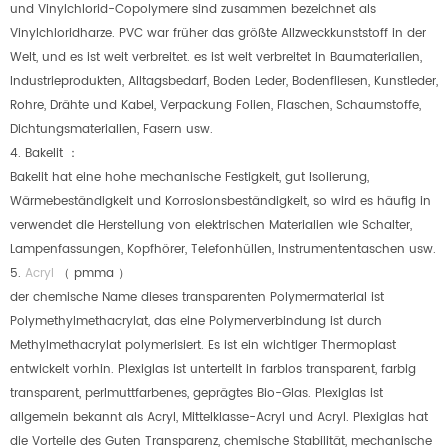
und Vinylchlorid-Copolymere sind zusammen bezeichnet als
Vinylchloridharze. PVC war früher das größte Allzweckkunststoff in der
Welt, und es ist weit verbreitet. es ist weit verbreitet in Baumaterialien,
Industrieprodukten, Alltagsbedarf, Boden Leder, Bodenfliesen, Kunstleder,
Rohre, Drähte und Kabel, Verpackung Folien, Flaschen, Schaumstoffe,
Dichtungsmaterialien, Fasern usw.
4. Bakelit
：
Bakelit hat eine hohe mechanische Festigkeit, gut Isolierung,
Wärmebeständigkeit und Korrosionsbeständigkeit, so wird es häufig in
verwendet die Herstellung von elektrischen Materialien wie Schalter,
Lampenfassungen, Kopfhörer, Telefonhüllen, Instrumententaschen usw.
5.
Acryl
（
pmma
）
der chemische Name dieses transparenten Polymermaterial ist
Polymethylmethacrylat, das eine Polymerverbindung ist durch
Methylmethacrylat polymerisiert. Es ist ein wichtiger Thermoplast
entwickelt vorhin. Plexiglas ist unterteilt in farblos transparent, farbig
transparent, perlmuttfarbenes, geprägtes Bio-Glas. Plexiglas ist
allgemein bekannt als Acryl, Mittelklasse-Acryl und Acryl. Plexiglas hat
die Vorteile des Guten Transparenz, chemische Stabilität, mechanische