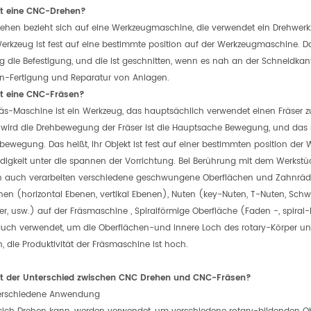
st eine CNC-Drehen?
hen bezieht sich auf eine Werkzeugmaschine, die verwendet ein Drehwerkze
rkzeug ist fest auf eine bestimmte position auf der Werkzeugmaschine. Das
die Befestigung, und die ist geschnitten, wenn es nah an der Schneidk
n-Fertigung und Reparatur von Anlagen.
st eine CNC-Fräsen?
s-Maschine ist ein Werkzeug, das hauptsächlich verwendet einen Fräser zu
 wird die Drehbewegung der Fräser ist die Hauptsache Bewegung, und das 
ewegung. Das heißt, Ihr Objekt ist fest auf einer bestimmten position der
igkeit unter die spannen der Vorrichtung. Bei Berührung mit dem Werkstück
 auch verarbeiten verschiedene geschwungene Oberflächen und Zahnräder.
en (horizontal Ebenen, vertikal Ebenen), Nuten (key-Nuten, T-Nuten, Schwa
er, usw.) auf der Fräsmaschine , Spiralförmige Oberfläche (Faden -, spir
uch verwendet, um die Oberflächen-und innere Loch des rotary-Körper und
, die Produktivität der Fräsmaschine ist hoch.
st der Unterschied zwischen CNC Drehen und CNC-Fräsen?
erschiedene Anwendung