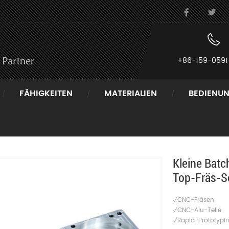
+86-159-0591
FÄHIGKEITEN
MATERIALIEN
BEDIENU
Kleine Batch-CNC-Aluminium 6061 Teile Aus China Top-Fräs-Ser
Kleine Bat
Top-Fräs-Se
√CNC-Fräsen
√CNC-Alu-Teile
√Rapid-Prototypin