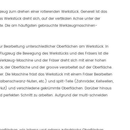
ug zum drehen einer rotierenden Werkstück. Generell ist das
 Werkstück dreht sich, auf der vertikalen Achse unter der
ante. Die am häufigsten gebrauchte Werkzeugmaschinen-
r Bearbeitung unterschiedlicher Oberflächen am Werkstück. In
Flugzeug die Bewegung des Werkstücks und des Fräsers ist die
 Werkzeug-Maschine und der Fräser dreht sich mit einer hohen
, der Oberfläche und der groove verarbeitet auf der Oberfläche.
 Die Maschine fräst das Werkstück mit einem Fräser Bearbeiten
lbenschwanz-Nuten, etc.) und split-Teile (Zahnräder, Keilwellen,
al-Nut) und verschiedene gekrümmte Oberflächen. Darüber hinaus
 perfekten Schnitt zu arbeiten. Aufgrund der multi-schneiden