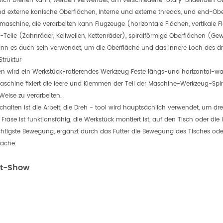
sich Drehen kann, werden verwendet, um verschiedene rotary-bildenden Obe
nd externe konische Oberflächen, interne und externe threads, und end-Oberf
aschine, die verarbeiten kann Flugzeuge (horizontale Flächen, vertikale 
lit-Teile (Zahnräder, Keilwellen, Kettenräder), spiralförmige Oberflächen (
nn es auch sein verwendet, um die Oberfläche und das innere Loch des dr
Struktur
n wird ein Werkstück-rotierendes Werkzeug Feste längs-und horizontal-wa
aschine fixiert die leere und Klemmen der Teil der Maschine-Werkzeug-Spi
Weise zu verarbeiten.
chalten ist die Arbeit, die Dreh - tool wird hauptsächlich verwendet, um dr
Fräse ist funktionsfähig, die Werkstück montiert ist, auf den Tisch oder di
ichtigste Bewegung, ergänzt durch das Futter die Bewegung des Tisches ode
läche.
kt-Show