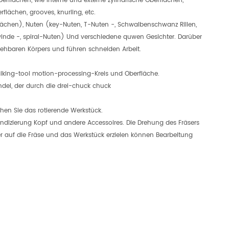
rflächen, wie interne und externe zylindrische Oberflächen,
lächen, grooves, knurling, etc.
Flächen), Nuten (key-Nuten, T-Nuten -, Schwalbenschwanz Rillen,
Gewinde -, spiral-Nuten) Und verschiedene quwen Gesichter. Darüber
ehbaren Körpers und führen schneiden Arbeit.
lking-tool motion-processing-Kreis und Oberfläche.
ndel, der durch die drei-chuck chuck
ehen Sie das rotierende Werkstück.
e Indizierung Kopf und andere Accessoires. Die Drehung des Fräsers
r auf die Fräse und das Werkstück erzielen können Bearbeitung