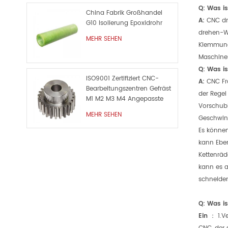
Q: Was i
China Fabrik Großhandel
A:
CNC dre
G10 Isolierung Epoxidrohr
drehen-We
MEHR SEHEN
Klemmung 
Maschine
Q: Was i
ISO9001 Zertifiziert CNC-
A:
CNC Frä
Bearbeitungszentren Gefräst
der Regel
M1 M2 M3 M4 Angepasste
Vorschubb
Metall Ersatzteil
MEHR SEHEN
Geschwind
Es können
kann Eben
Kettenräd
kann es a
schneiden
Q: Was i
Ein
：
1.V