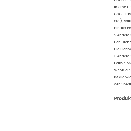
CNC, der 
interne u
CNC-Fräsm
etc.), sp
hinaus ka
2.Andere 
Das Drehe
Die Fräsm
3.Andere 
Beim eins
Wenn die 
ist die w
der Oberf
Produ