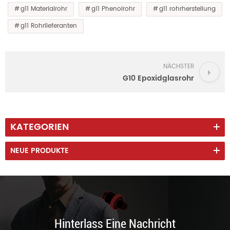
g11 Materialrohr
g11 Phenolrohr
g11 rohrherstellung
g11 Rohrlieferanten
NÄCHSTER
G10 Epoxidglasrohr
KATEGORIEN
NEUE PRODUKTE
Hinterlass Eine Nachricht