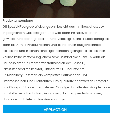
Produktanwendung
G11 Epoxid-Fiberglas-Wicklungsrohr besteht aus mit Epoxidharz usw.
imprägniertem Glasfasergarn und wird dann im Nassverfahren
gewickelt und dann getrocknet und verfestigt. Seine Hitzebeständigkeit
kann bis zum H-Niveau reichen und es hat auch ausgezeichnete
elektrische und mechanische Eigenschaften, geringen dielektrischen
Verlust, keine Verformung, chemische Beständigkeit usw. Es kann als
Hauptisolator für Trockentransformatoren der Klasse H,
Laststufenschalter, Reaktor, Blitzschutz, SF6 Induktor etc.
JY Machinery unterhält ein komplettes Sortiment an CNC-
Drehmaschinen und Drehzentren, um qualitativ hochwertige Fertigteile
aus Glasepoxidrohren herzustellen. Gängige Bauteile sind Adapterrohre,
antistatische Bolzenhülsen, Aktuatoren, Hochtemperaturisolatoren,
Halsrohre und viele andere Anwendungen.