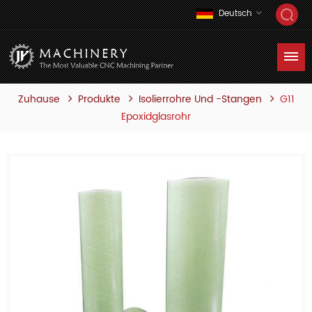
Deutsch
Zuhause
Produkte
G11
Isolierrohre Und -stangen
Epoxidglasrohr