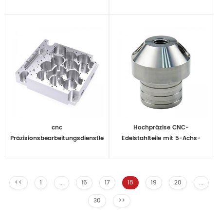
schnellem Angebot
ABS / Nylon / Pom (Delrin) /
Ptfe / HDPE / Peek
cnc
Hochpräzise CNC-
Präzisionsbearbeitungsdienstleister
Edelstahlteile mit 5-Achs-
für Rapid Prototyping
Maschinen zur Bearbeitung
<<
1
...
16
17
18
19
20
...
30
>>