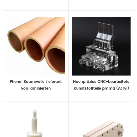
Medizinische Geräte und Teile
Maskenmaschine
Phenol Baumwolle Lieferant
Hochpräzise CNC-bearbeitete
von laminierten
Kunststoffteile pmma (Acryl)
Gewebeschläuchen
für die Stromanwendung